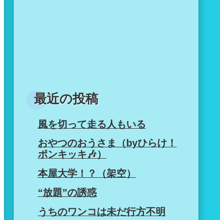
最近の投稿
風を切って走る人もいる
おやつのおうさま（byひらけ！
ポンキッキ🎶）
本屋大学！？（架空）
“放題”の誘惑
うちのワンコは未だ行方不明