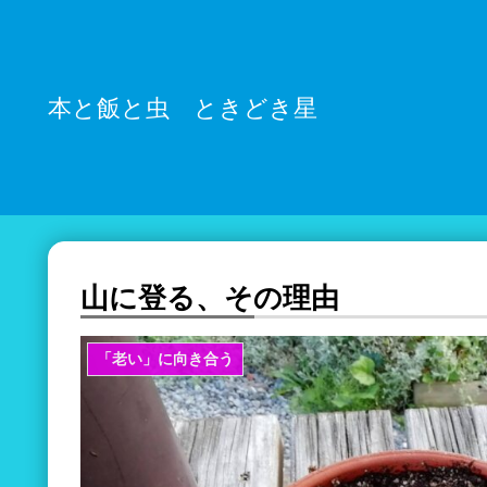
本と飯と虫 ときどき星
山に登る、その理由
「老い」に向き合う