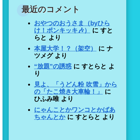
最近のコメント
おやつのおうさま（byひら
け！ポンキッキ🎶）
に
すと
らと
より
本屋大学！？（架空）
に
ナ
ツメグ
より
“放題”の誘惑
に
すとらと
よ
り
見よ、「うどん粉 吹雪」から
の「たこ焼き大車輪！」
に
ひふみ唯
より
にゃんことかワンコとかばあ
ちゃんとか
に
すとらと
より