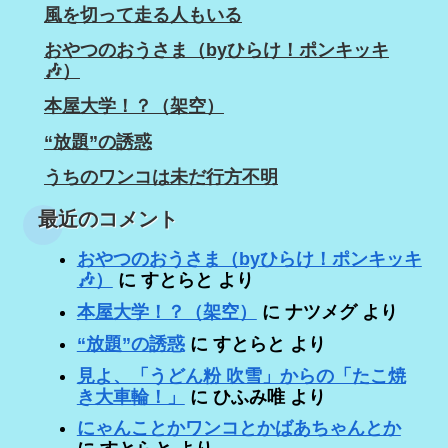
風を切って走る人もいる
おやつのおうさま（byひらけ！ポンキッキ
🎶）
本屋大学！？（架空）
“放題”の誘惑
うちのワンコは未だ行方不明
最近のコメント
おやつのおうさま（byひらけ！ポンキッキ
🎶）
に
すとらと
より
本屋大学！？（架空）
に
ナツメグ
より
“放題”の誘惑
に
すとらと
より
見よ、「うどん粉 吹雪」からの「たこ焼
き大車輪！」
に
ひふみ唯
より
にゃんことかワンコとかばあちゃんとか