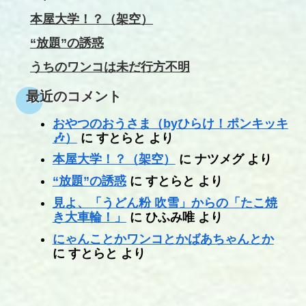
本屋大学！？（架空）
“放題”の誘惑
うちのワンコは未だ行方不明
最近のコメント
おやつのおうさま（byひらけ！ポンキッキ
🎶）
に
すとらと
より
本屋大学！？（架空）
に
ナツメグ
より
“放題”の誘惑
に
すとらと
より
見よ、「うどん粉 吹雪」からの「たこ焼
き大車輪！」
に
ひふみ唯
より
にゃんことかワンコとかばあちゃんとか
に
すとらと
より