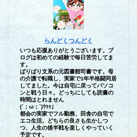
らんどくつんどく
いつも応援ありがとうございます。ブ
ログは初めての経験で毎日苦労してま
す。
ばりばり文系の元図書館司書です。母
の介護で転職し、実家で1年半格闘同居
してました。今は自宅に戻ってパソコ
ンと戦う日々。どっちにしても読書の
時間はとれません
(´；ω；`)ｳｩｩ」
都会の実家でフル勤務、田舎の自宅で
エコ生活。どちらの良さも生かしつ
つ、人生の後半戦を楽しくやっていく
予定です。