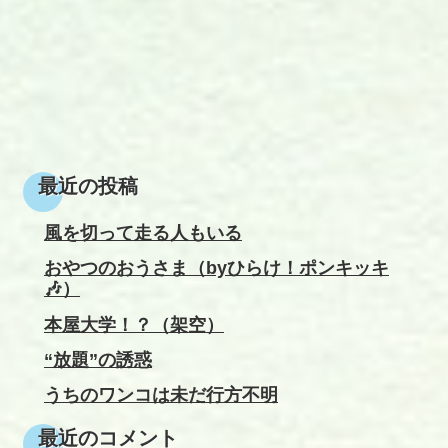
最近の投稿
風を切って走る人もいる
おやつのおうさま（byひらけ！ポンキッキ
🎶）
本屋大学！？（架空）
“放題”の誘惑
うちのワンコは未だ行方不明
最近のコメント