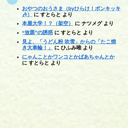
おやつのおうさま（byひらけ！ポンキッキ
🎶）
に
すとらと
より
本屋大学！？（架空）
に
ナツメグ
より
“放題”の誘惑
に
すとらと
より
見よ、「うどん粉 吹雪」からの「たこ焼
き大車輪！」
に
ひふみ唯
より
にゃんことかワンコとかばあちゃんとか
に
すとらと
より