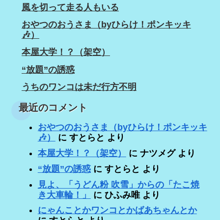
風を切って走る人もいる
おやつのおうさま（byひらけ！ポンキッキ
🎶）
本屋大学！？（架空）
“放題”の誘惑
うちのワンコは未だ行方不明
最近のコメント
おやつのおうさま（byひらけ！ポンキッキ
🎶）
に
すとらと
より
本屋大学！？（架空）
に
ナツメグ
より
“放題”の誘惑
に
すとらと
より
見よ、「うどん粉 吹雪」からの「たこ焼
き大車輪！」
に
ひふみ唯
より
にゃんことかワンコとかばあちゃんとか