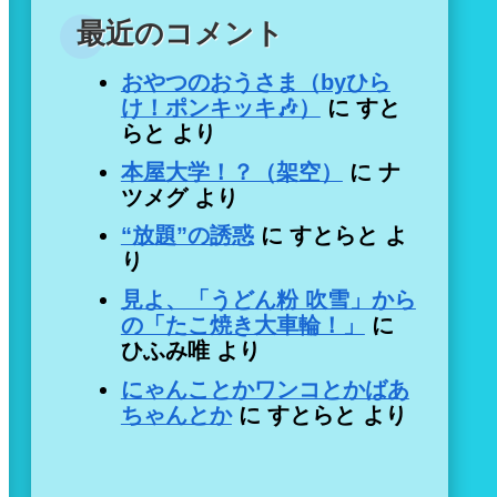
最近のコメント
おやつのおうさま（byひら
け！ポンキッキ🎶）
に
すと
らと
より
本屋大学！？（架空）
に
ナ
ツメグ
より
“放題”の誘惑
に
すとらと
よ
り
見よ、「うどん粉 吹雪」から
の「たこ焼き大車輪！」
に
ひふみ唯
より
にゃんことかワンコとかばあ
ちゃんとか
に
すとらと
より