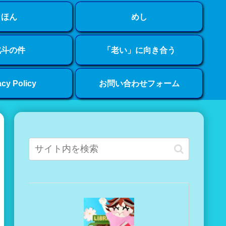
ほん
めし
北斗の件
「老い」に向き合う
acy Policy
お問い合わせフォーム