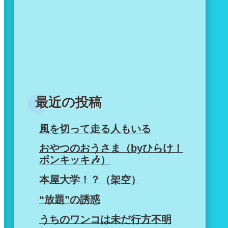
最近の投稿
風を切って走る人もいる
おやつのおうさま（byひらけ！
ポンキッキ🎶）
本屋大学！？（架空）
“放題”の誘惑
うちのワンコは未だ行方不明