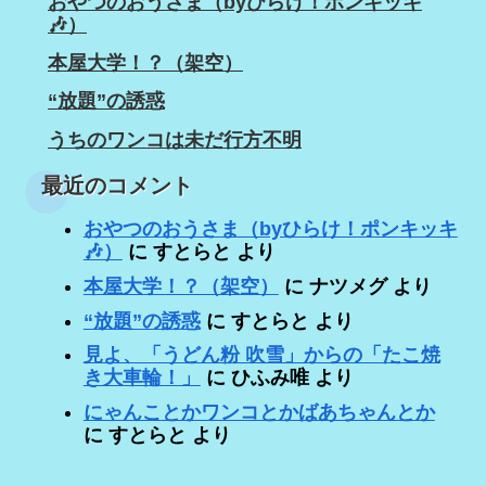
おやつのおうさま（byひらけ！ポンキッキ
🎶）
本屋大学！？（架空）
“放題”の誘惑
うちのワンコは未だ行方不明
最近のコメント
おやつのおうさま（byひらけ！ポンキッキ
🎶）
に
すとらと
より
本屋大学！？（架空）
に
ナツメグ
より
“放題”の誘惑
に
すとらと
より
見よ、「うどん粉 吹雪」からの「たこ焼
き大車輪！」
に
ひふみ唯
より
にゃんことかワンコとかばあちゃんとか
に
すとらと
より