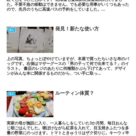
た。不要不急の移動はできません。でも必要な用事がいくつもあった
ので、先月のうちに高速バスの予約をしていました。...
発見！新たな使い方
ほん
上の写真、ちょっとぼやけていますが、本屋で買ったちいさな布のバ
ッグです。右側はマザーグースの「男の子って何で出来てる？」のイ
ラスト。 書店のレジのあたりに何種類かぶら下げてあって、デザイ
ンがみんな本に関係するものだから、つい手に取っ...
ルーティン体質？
ほん
実家の母が施設に入り、一人暮らしをしていた3か月間、毎日おんな
じ朝ごはんでした。寝ぼけながら紅茶を入れて、目玉焼きふたつを多
量の野菜にのっけます。トマトときゅうりはザク切りに。キーウィ半