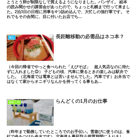
とうとう卵が制限なしで買えるようになりました。バンザイ。 絵本
の読み聞かせの講習会があったので、ちょっと札幌まで行って来まし
た。2泊3日の日程に用事を4つ詰め込んで、大忙しの強行軍です。 そ
れでもその合間に、目に付いたお店でち...
長距離移動の必需品はネコ本？
ほん
（今回の帰省でやっと食べられた「えびそば」 超人気店なのに待た
ずに入れました😊） 子どもの頃、汽車に乗るときの楽しみは駅弁で
した。（北海道では電車とは言いませんでした。汽車です）お弁当で
はなくて家からオニギリなんかを持ってくる事もあ...
らんどくの1月のお仕事
あれこれ
（昨年まで勤務していたところでのお手伝い。雪遊びに使うのは、食
紅で色をつけた色水です） 北海道も蔓延防止措置期間に入りまし