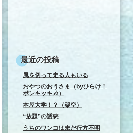
最近の投稿
風を切って走る人もいる
おやつのおうさま（byひらけ！
ポンキッキ🎶）
本屋大学！？（架空）
“放題”の誘惑
うちのワンコは未だ行方不明