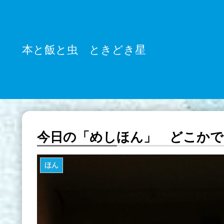
本と飯と虫 ときどき星
今日の「めしほん」 どこか
ほん