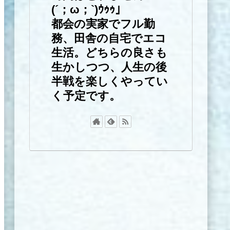
(´；ω；`)ｳｩｩ」
都会の実家でフル勤
務、田舎の自宅でエコ
生活。どちらの良さも
生かしつつ、人生の後
半戦を楽しくやってい
く予定です。