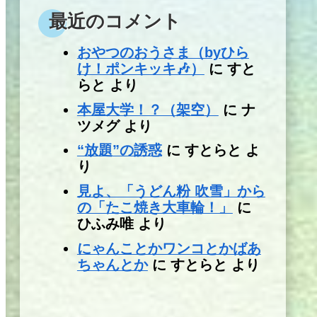
最近のコメント
おやつのおうさま（byひら
け！ポンキッキ🎶）
に
すと
らと
より
本屋大学！？（架空）
に
ナ
ツメグ
より
“放題”の誘惑
に
すとらと
よ
り
見よ、「うどん粉 吹雪」から
の「たこ焼き大車輪！」
に
ひふみ唯
より
にゃんことかワンコとかばあ
ちゃんとか
に
すとらと
より