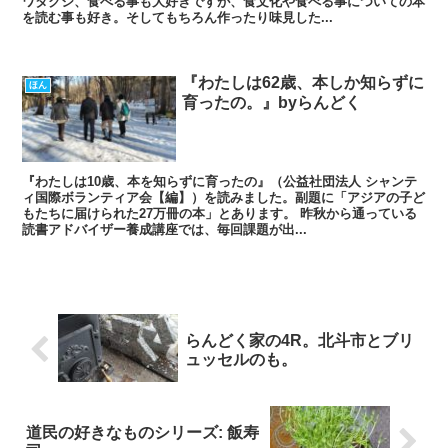
ワタクシ、食べる事も大好きですが、食文化や食べる事についての本
を読む事も好き。そしてもちろん作ったり味見した...
『わたしは62歳、本しか知らずに
ほん
育ったの。』byらんどく
『わたしは10歳、本を知らずに育ったの』（公益社団法人 シャンテ
ィ国際ボランティア会【編】）を読みました。副題に「アジアの子ど
もたちに届けられた27万冊の本」とあります。 昨秋から通っている
読書アドバイザー養成講座では、毎回課題が出...
らんどく家の4R。北斗市とブリ
ュッセルのも。
道民の好きなものシリーズ: 飯寿