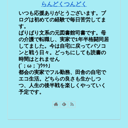
らんどくつんどく
いつも応援ありがとうございます。ブ
ログは初めての経験で毎日苦労してま
す。
ばりばり文系の元図書館司書です。母
の介護で転職し、実家で1年半格闘同居
してました。今は自宅に戻ってパソコ
ンと戦う日々。どっちにしても読書の
時間はとれません
(´；ω；`)ｳｩｩ」
都会の実家でフル勤務、田舎の自宅で
エコ生活。どちらの良さも生かしつ
つ、人生の後半戦を楽しくやっていく
予定です。