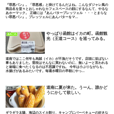
『罪悪パン』。「罪悪感」と掛けてるんだよね。こんなダジャレ風の
商品名を堂々とおしゃれなカフェスペースの顔にするなんて、やるな
あホーマック。 正確には『あんバタープレッツェル ・・・とまらな
い罪悪パン』。プレッツェルにあんバターをマ...
やっぱり函館はイカの町。函館観
あれこれ
光（王道コース）を巡ってみる。
道南ではここ何年も烏賊（イカ）が不漁だそうです。店頭に並ばない
事もありました。普段はそんなに買わないのに、無いよーと言われる
と途端に食べたくなるのは不思議ですね。 今年は小ぶりながらも、
水揚げがあるみたいです。毎週水曜日の早朝にやっ...
道南に夏が来た。うーん、誰かど
めし
うにかして欲しい。
ギラギラ太陽、海辺のスイカ割り、キャンプにバーベキューの好きな