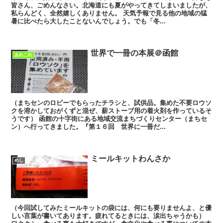
皆さん、ごめんなさい。北海道にも夏がやってきてしまいましたが、
私らんどく、全然嬉しくありません。 天気予報で見る他の地域の猛
暑に比べたら大したことないんでしょう。でも「冬...
世界で一冊の本展＠函館
あれこれ
（まちセンのロビーでもらったチラシと、試供品。集めた不要ロウソ
クを溶かしておがくずと混ぜ、薪ストーブ用の着火剤を作っているそ
うです） 函館の十字街にある地域交流まちづくりセンター（まちセ
ン）へ行ってきました。『第１６回 世界に一冊だ...
ミールキットわんさか
めし
（今回試してみたミールキットの袋には、何にも要りませんよ、と優
しい言葉が書いてあります。疲れてるときには、涙出ちゃうかも）