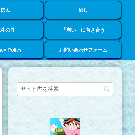
ほん
めし
北斗の件
「老い」に向き合う
acy Policy
お問い合わせフォーム