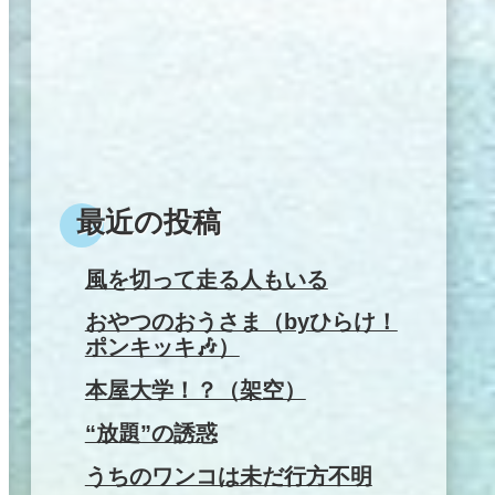
最近の投稿
風を切って走る人もいる
おやつのおうさま（byひらけ！
ポンキッキ🎶）
本屋大学！？（架空）
“放題”の誘惑
うちのワンコは未だ行方不明