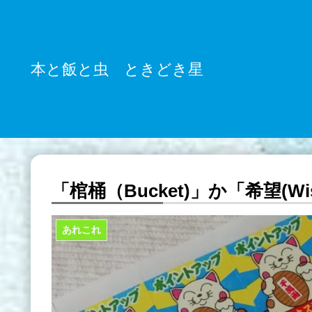
本と飯と虫 ときどき星
「棺桶（Bucket)」か「希望(W
あれこれ