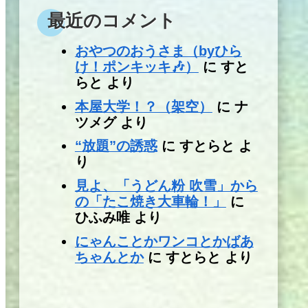
最近のコメント
おやつのおうさま（byひら
け！ポンキッキ🎶）
に
すと
らと
より
本屋大学！？（架空）
に
ナ
ツメグ
より
“放題”の誘惑
に
すとらと
よ
り
見よ、「うどん粉 吹雪」から
の「たこ焼き大車輪！」
に
ひふみ唯
より
にゃんことかワンコとかばあ
ちゃんとか
に
すとらと
より