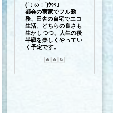
(´；ω；`)ｳｩｩ」
都会の実家でフル勤
務、田舎の自宅でエコ
生活。どちらの良さも
生かしつつ、人生の後
半戦を楽しくやってい
く予定です。