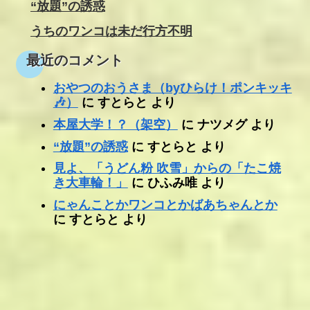
“放題”の誘惑
うちのワンコは未だ行方不明
最近のコメント
おやつのおうさま（byひらけ！ポンキッキ
🎶）
に
すとらと
より
本屋大学！？（架空）
に
ナツメグ
より
“放題”の誘惑
に
すとらと
より
見よ、「うどん粉 吹雪」からの「たこ焼
き大車輪！」
に
ひふみ唯
より
にゃんことかワンコとかばあちゃんとか
に
すとらと
より