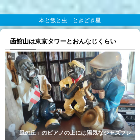
本と飯と虫 ときどき星
函館山は東京タワーとおんなじくらい
めし
「風の丘」のピアノの上には陽気なジャズプレ