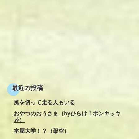
最近の投稿
風を切って走る人もいる
おやつのおうさま（byひらけ！ポンキッキ
🎶）
本屋大学！？（架空）