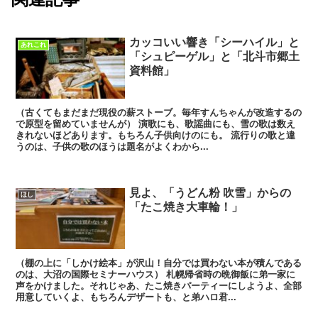
カッコいい響き「シーハイル」と
あれこれ
「シュピーゲル」と「北斗市郷土
資料館」
（古くてもまだまだ現役の薪ストーブ。毎年すんちゃんが改造するの
で原型を留めていませんが） 演歌にも、歌謡曲にも、雪の歌は数え
きれないほどあります。もちろん子供向けのにも。 流行りの歌と違
うのは、子供の歌のほうは題名がよくわから...
見よ、「うどん粉 吹雪」からの
ほし
「たこ焼き大車輪！」
（棚の上に「しかけ絵本」が沢山！自分では買わない本が積んである
のは、大沼の国際セミナーハウス） 札幌帰省時の晩御飯に弟一家に
声をかけました。それじゃあ、たこ焼きパーティーにしようよ、全部
用意していくよ、もちろんデザートも、と弟ハロ君...