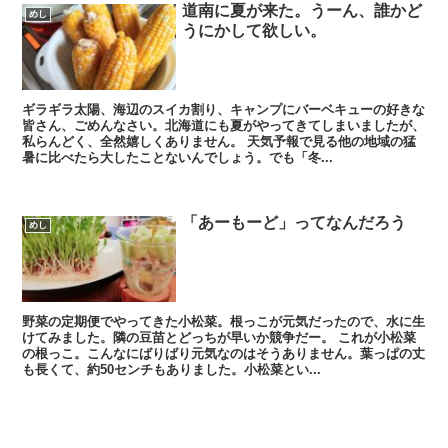
道南に夏が来た。うーん、誰かど
めし
うにかして欲しい。
ギラギラ太陽、海辺のスイカ割り、キャンプにバーベキューの好きな
皆さん、ごめんなさい。北海道にも夏がやってきてしまいましたが、
私らんどく、全然嬉しくありません。 天気予報で見る他の地域の猛
暑に比べたら大したことないんでしょう。でも「冬...
「あーもーど」ってなんだろう
めし
野菜の定期便でやってきた小松菜。根っこが元気だったので、水に生
けてみました。隣の豆苗とどっちが早いか競争だー。 これが小松菜
の根っこ。こんなにばりばり元気なのはそうありません。葉っぱの丈
も長くて、約50センチもありました。小松菜とい...