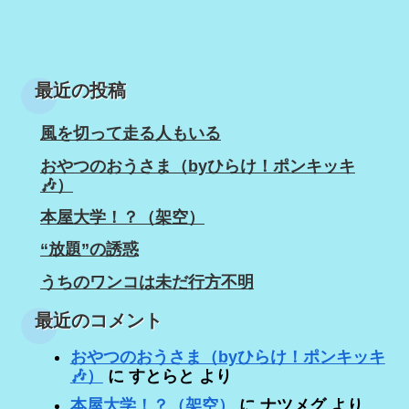
最近の投稿
風を切って走る人もいる
おやつのおうさま（byひらけ！ポンキッキ
🎶）
本屋大学！？（架空）
“放題”の誘惑
うちのワンコは未だ行方不明
最近のコメント
おやつのおうさま（byひらけ！ポンキッキ
🎶）
に
すとらと
より
本屋大学！？（架空）
に
ナツメグ
より