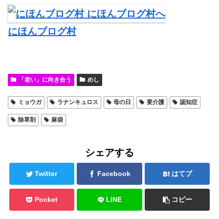
にほんブログ村
「老い」に向き合う
めし
ミョウガ
ラナンキュロス
母の日
要介護
認知症
除草剤
麻袋
シェアする
Twitter
Facebook
はてブ
Pocket
LINE
コピー