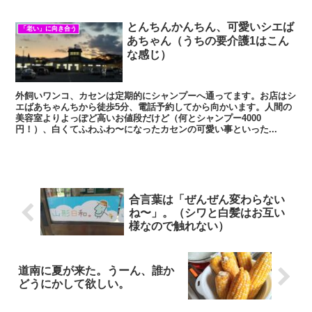
とんちんかんちん、可愛いシエば
「老い」に向き合う
あちゃん（うちの要介護1はこん
な感じ）
外飼いワンコ、カセンは定期的にシャンプーへ通ってます。お店はシ
エばあちゃんちから徒歩5分、電話予約してから向かいます。人間の
美容室よりよっぽど高いお値段だけど（何とシャンプー4000
円！）、白くてふわふわ〜になったカセンの可愛い事といった...
合言葉は「ぜんぜん変わらない
ね〜」。（シワと白髪はお互い
様なので触れない）
道南に夏が来た。うーん、誰か
どうにかして欲しい。