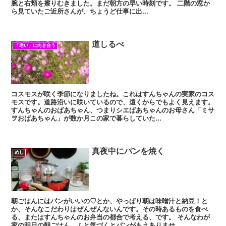
腕と右頬を擦りむきました。まだ朝方の早い時刻です。 二階の窓か
ら見ていたご近所さんが、ちょうど仕事に出...
道しるべ
「老い」に向き合う
コスモスが咲く季節になりましたね。これはすんちゃんの実家のコス
モスです。道路沿いに咲いているので、遠くからでもよく見えます。
すんちゃんのおばあちゃん、つまりシエばあちゃんのお母さん「ミサ
ヲおばあちゃん」が数か月この家で暮らしていた...
真夜中にパンを焼く
めし
朝ごはんにはパンがいいの♡とか、やっぱり朝は味噌汁と納豆！と
か、そんなこだわりはぜんぜんないんです。その時あるものを食べ
る、またはすんちゃんのお弁当の都合で考える、です。 そんなわが
家の明日の朝ごはん。ふと気づくとパンがもうありませ...