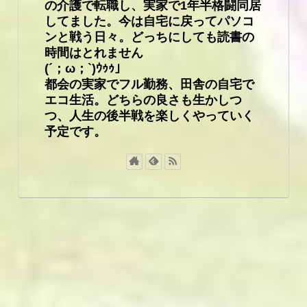
の介護で転職し、実家で1年半格闘同居
してました。今は自宅に戻ってパソコ
ンと戦う日々。どっちにしても読書の
時間はとれません
(´；ω；`)ｳｩｩ」
都会の実家でフル勤務、田舎の自宅で
エコ生活。どちらの良さも生かしつ
つ、人生の後半戦を楽しくやっていく
予定です。