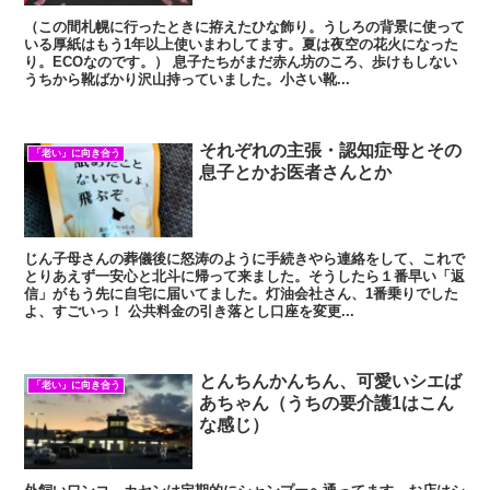
（この間札幌に行ったときに拵えたひな飾り。うしろの背景に使って
いる厚紙はもう1年以上使いまわしてます。夏は夜空の花火になった
り。ECOなのです。） 息子たちがまだ赤ん坊のころ、歩けもしない
うちから靴ばかり沢山持っていました。小さい靴...
それぞれの主張・認知症母とその
「老い」に向き合う
息子とかお医者さんとか
じん子母さんの葬儀後に怒涛のように手続きやら連絡をして、これで
とりあえず一安心と北斗に帰って来ました。そうしたら１番早い「返
信」がもう先に自宅に届いてました。灯油会社さん、1番乗りでした
よ、すごいっ！ 公共料金の引き落とし口座を変更...
とんちんかんちん、可愛いシエば
「老い」に向き合う
あちゃん（うちの要介護1はこん
な感じ）