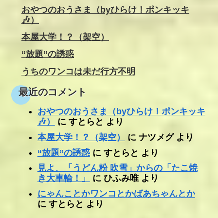
おやつのおうさま（byひらけ！ポンキッキ
🎶）
本屋大学！？（架空）
“放題”の誘惑
うちのワンコは未だ行方不明
最近のコメント
おやつのおうさま（byひらけ！ポンキッキ
🎶）
に
すとらと
より
本屋大学！？（架空）
に
ナツメグ
より
“放題”の誘惑
に
すとらと
より
見よ、「うどん粉 吹雪」からの「たこ焼
き大車輪！」
に
ひふみ唯
より
にゃんことかワンコとかばあちゃんとか
に
すとらと
より