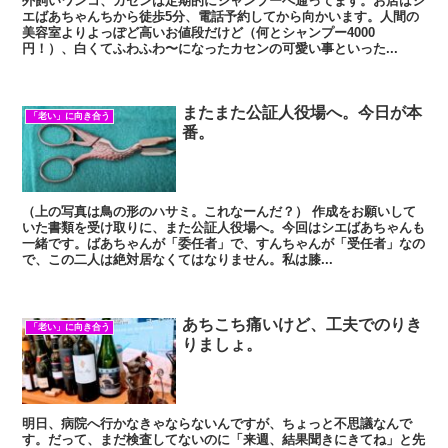
外飼いワンコ、カセンは定期的にシャンプーへ通ってます。お店はシ
エばあちゃんちから徒歩5分、電話予約してから向かいます。人間の
美容室よりよっぽど高いお値段だけど（何とシャンプー4000
円！）、白くてふわふわ〜になったカセンの可愛い事といった...
またまた公証人役場へ。今日が本
「老い」に向き合う
番。
（上の写真は鳥の形のハサミ。これなーんだ？） 作成をお願いして
いた書類を受け取りに、また公証人役場へ。今回はシエばあちゃんも
一緒です。ばあちゃんが「委任者」で、すんちゃんが「受任者」なの
で、この二人は絶対居なくてはなりません。私は膝...
あちこち痛いけど、工夫でのりき
「老い」に向き合う
りましょ。
明日、病院へ行かなきゃならないんですが、ちょっと不思議なんで
す。だって、まだ検査してないのに「来週、結果聞きにきてね」と先